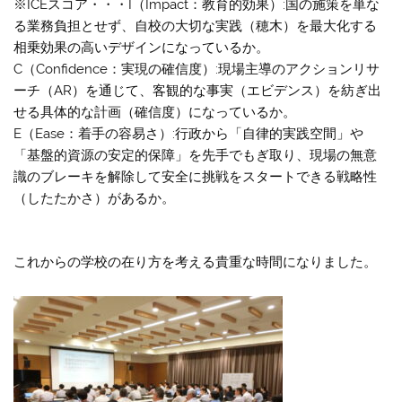
※ICEスコア・・・I（Impact：教育的効果）:国の施策を単な
る業務負担とせず、自校の大切な実践（穂木）を最大化する
相乗効果の高いデザインになっているか。
C（Confidence：実現の確信度）:現場主導のアクションリサ
ーチ（AR）を通じて、客観的な事実（エビデンス）を紡ぎ出
せる具体的な計画（確信度）になっているか。
E（Ease：着手の容易さ）:行政から「自律的実践空間」や
「基盤的資源の安定的保障」を先手でもぎ取り、現場の無意
識のブレーキを解除して安全に挑戦をスタートできる戦略性
（したたかさ）があるか。
これからの学校の在り方を考える貴重な時間になりました。