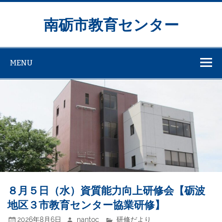
Skip
to
content
南砺市教育センター
MENU
８月５日（水）資質能力向上研修会【砺波
地区３市教育センター協業研修】
2026年8月6日
nantoc
研修だより