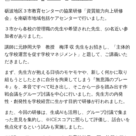
砺波地区３市教育センターの協業研修「資質能力向上研修
会」を南砺市地域包括ケアセンターで行いました。
３市から各校の管理職の先生や希望された先生、50名近い参
加者がありました。
講師に元静岡大学 教授 梅澤 収 先生をお招きし、「主体的
な学校運営を促す学校マネジメント」と題して、ご講義いた
だきました。
まず、先生方が抱える日頃のモヤモヤや、新しく何かに取り
組もうとしたときに自分を拘束してしまう『無意識のブレー
キ』を、本音ですべて吐き出し、そこから一歩を踏み出す作
戦会議をグループ討議を中心に行いました。先生方の内発
性・創発性を学校経営に生かす目的で研修が行われました。
また、今回の研修は、生成AIも活用し、グループ討議で集ま
った意見を集約し、※ICEスコアに照らして評価し、話合いを
焦点化するという試みも実施しました。