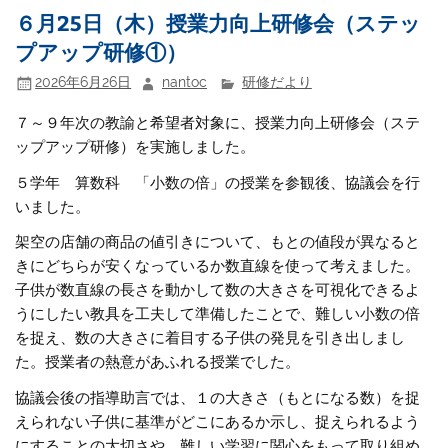
６月25日（木）授業力向上研修会（ステッ
プアップ研修①）
2026年6月26日
nantoc
研修だより
７～９年次の教諭と希望者対象に、授業力向上研修会（ステ
ップアップ研修）を実施しました。
５学年 算数科 「小数の倍」の授業を参観後、協議会を行
いました。
架空の店舗の商品の値引きについて、もとの値段が異なると
きにどちらが安くなっているか数直線を使って考えました。
子供が数直線の長さを動かして数の大きさを可視化できるよ
うにしたい教具を工夫して準備したことで、難しい小数の倍
を捉え、数の大きさに着目する子供の発見を引き出しまし
た。授業者の熱意があふれる授業でした。
協議会後の指導助言では、１の大きさ（もとになる数）を捉
えられない子供に基準がどこにあるか示し、捉えられるよう
にすることの大切さや、難しい学習に関心をもって取り組め