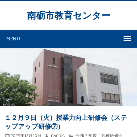
Skip
to
content
南砺市教育センター
MENU
１２月９日（火）授業力向上研修会（ステ
ップアップ研修⑦）
2025年12月10日
nantoc
令和７年度 各種研修会