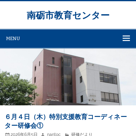
Skip
to
content
南砺市教育センター
MENU
６月４日（木）特別支援教育コーディネー
ター研修会①
2026年6月5日
nantoc
研修だより