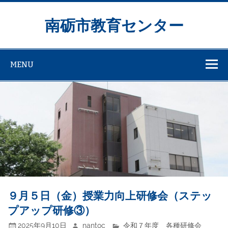
Skip
to
content
南砺市教育センター
MENU
９月５日（金）授業力向上研修会（ステッ
プアップ研修③）
2025年9月10日
nantoc
令和７年度 各種研修会